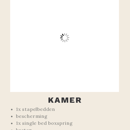
KAMER
1x stapelbedden
bescherming
1x single bed boxspring